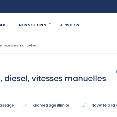
GER
NOS VOITURES
A PROPOS
esel, vitesses manuelles
re, diesel, vitesses manuelles
massage
Kilométrage illimité
Navette a la 