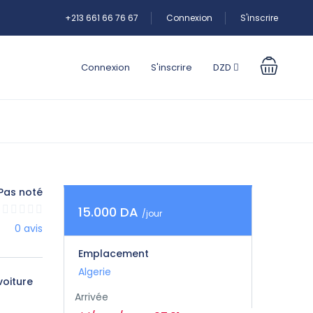
+213 661 66 76 67
Connexion
S'inscrire
Connexion
S'inscrire
DZD
Pas noté
15.000 DA
/jour
0 avis
Emplacement
Algerie
voiture
Arrivée