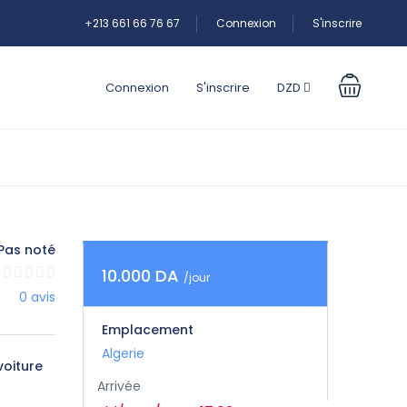
+213 661 66 76 67
Connexion
S'inscrire
Connexion
S'inscrire
DZD
Pas noté
10.000 DA
/jour
0 avis
Emplacement
Algerie
voiture
Arrivée