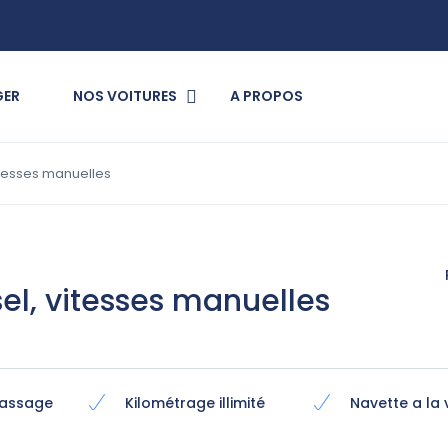
GER
NOS VOITURES
A PROPOS
 vitesses manuelles
esel, vitesses manuelles
massage
Kilométrage illimité
Navette a la 